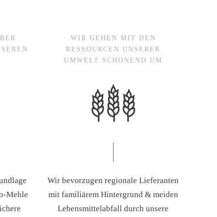
ERER
WIR GEHEN MIT DEN
NSEREN
RESSOURCEN UNSERER
UMWELT SCHONEND UM
rundlage
Wir bevorzugen regionale Lieferanten
io-Mehle
mit familiärem Hintergrund & meiden
sichere
Lebensmittelabfall durch unsere