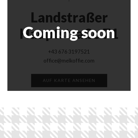
Landstraßer
Hauptstraße 71
+43 676 3197521
office@melkoffie.com
AUF KARTE ANSEHEN