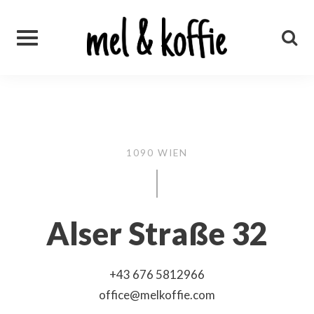
Skip
to
content
1090 WIEN
Alser Straße 32
+43 676 5812966
office@melkoffie.com