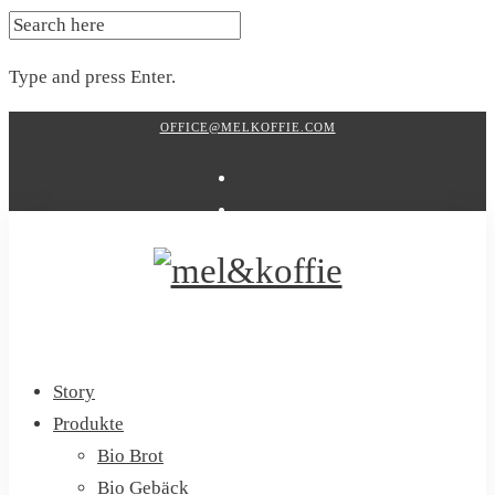
SEARCH
FOR:
Type and press Enter.
Skip
OFFICE@MELKOFFIE.COM
to
content
Story
Produkte
Bio Brot
Bio Gebäck